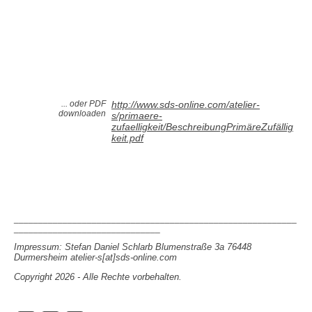
... oder PDF
http://www.sds-online.com/atelier-
downloaden
s/primaere-
zufaelligkeit/BeschreibungPrimäreZufällig
keit.pdf
__________________________________________________________
______________________________
Impressum: Stefan Daniel Schlarb Blumenstraße 3a 76448
Durmersheim atelier-s[at]sds-online.com
Copyright 2026 - Alle Rechte vorbehalten.